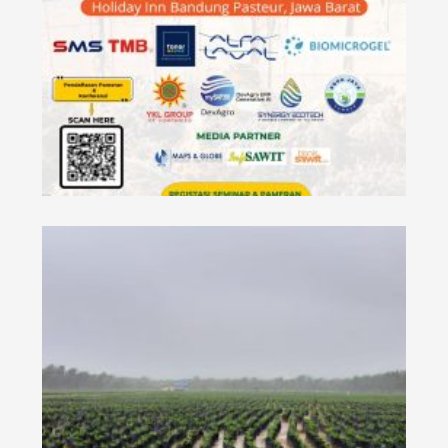
&
A,
it