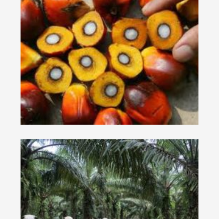
aik
AK