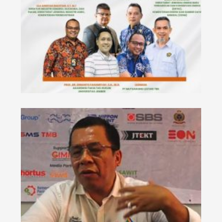
ir
TE
N
K