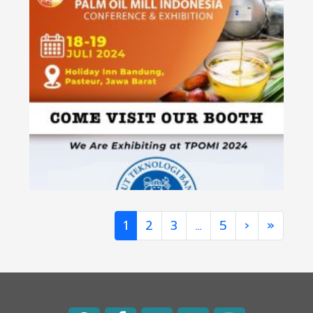
&
IA
1
2
3
…
5
›
»